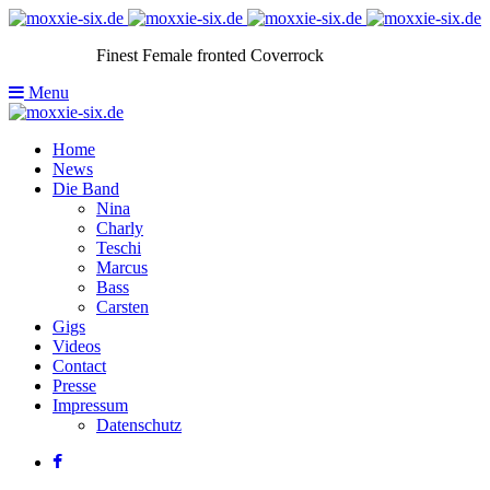
Finest Female fronted Coverrock
Menu
Home
News
Die Band
Nina
Charly
Teschi
Marcus
Bass
Carsten
Gigs
Videos
Contact
Presse
Impressum
Datenschutz